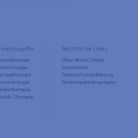
hnellzugriffe
Rechtliche Links
roradiologie
Über NovoCollege
rochirurgie
Impressum
ropathologie
Datenschutzerklärung
roonkologie
Nutzungsbedingungen
ahlentherapie
ields-Therapie