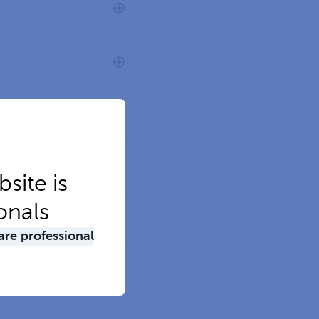
site is
onals
are professional