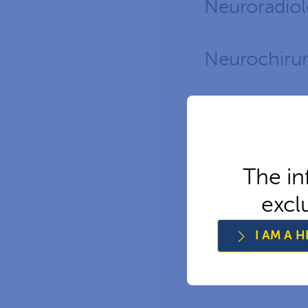
Neuroradiol
Neurochirur
Neuroonkol
Neuropatho
The in
excl
TTFields-Th
I AM A 
Strahlenthe