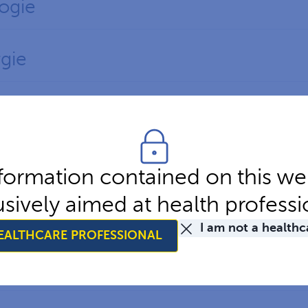
ogie
gie
ogie
logie
formation contained on this web
usively aimed at health professi
erapie
I am not a healthc
HEALTHCARE PROFESSIONAL
rapie