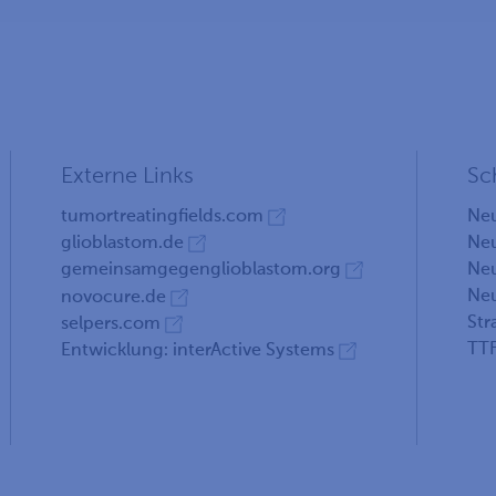
Externe Links
Sc
Neu
tumortreatingfields.com
Neu
glioblastom.de
Neu
gemeinsamgegenglioblastom.org
Neu
novocure.de
Str
selpers.com
TTF
Entwicklung: interActive Systems