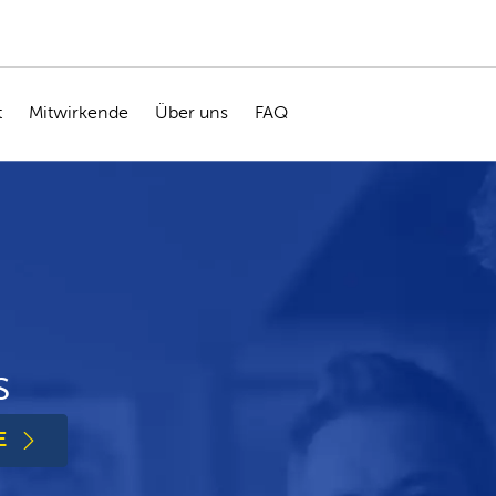
t
Mitwirkende
Über uns
FAQ
s
E